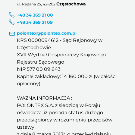
Częstochowa
ul. Rejtana 25, 42-202
+48 34 369 21 00
+48 34 369 21 09
polontex@polontex.com.pl
KRS 0000094612 - Sąd Rejonowy w
Częstochowie
XVII Wydział Gospodarczy Krajowego
Rejestru Sądowego
NIP 577 00 09 643
Kapitał zakładowy: 14 160 000 zł (w całości
opłacony)
WAŻNA INFORMACJA :
POLONTEX S.A. z siedzibą w Poraju
oświadcza, iż posiada status dużego
przedsiębiorcy w rozumieniu przepisów
ustawy
z dnia 8 marca 2013r. o przeciwdziałaniu