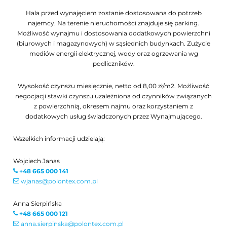
Hala przed wynajęciem zostanie dostosowana do potrzeb
najemcy. Na terenie nieruchomości znajduje się parking.
Możliwość wynajmu i dostosowania dodatkowych powierzchni
(biurowych i magazynowych) w sąsiednich budynkach. Zużycie
mediów energii elektrycznej, wody oraz ogrzewania wg
podliczników.
Wysokość czynszu miesięcznie, netto od 8,00 zł/m2. Możliwość
negocjacji stawki czynszu uzależniona od czynników związanych
z powierzchnią, okresem najmu oraz korzystaniem z
dodatkowych usług świadczonych przez Wynajmującego.
Wszelkich informacji udzielają:
Wojciech Janas
+48 665 000 141
wjanas@polontex.com.pl
Anna Sierpińska
+48 665 000 121
anna.sierpinska@polontex.com.pl