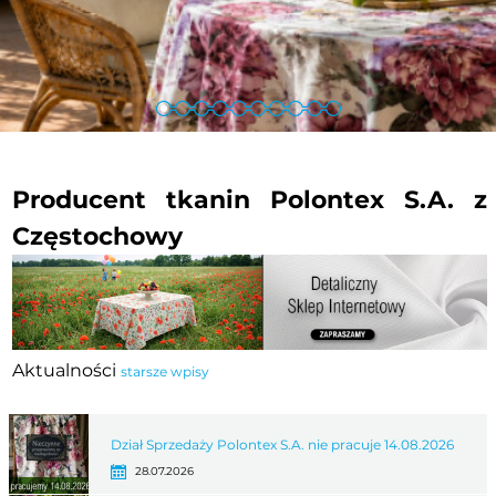
1
2
3
4
5
6
7
8
9
10
Producent tkanin Polontex S.A. z
Częstochowy
Aktualności
starsze wpisy
Dział Sprzedaży Polontex S.A. nie pracuje 14.08.2026
28.07.2026