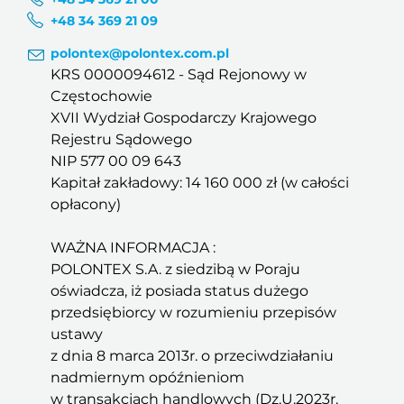
+48 34 369 21 09
polontex@polontex.com.pl
KRS 0000094612 - Sąd Rejonowy w
Częstochowie
XVII Wydział Gospodarczy Krajowego
Rejestru Sądowego
NIP 577 00 09 643
Kapitał zakładowy: 14 160 000 zł (w całości
opłacony)
WAŻNA INFORMACJA :
POLONTEX S.A. z siedzibą w Poraju
oświadcza, iż posiada status dużego
przedsiębiorcy w rozumieniu przepisów
ustawy
z dnia 8 marca 2013r. o przeciwdziałaniu
nadmiernym opóźnieniom
w transakcjach handlowych (Dz.U.2023r.