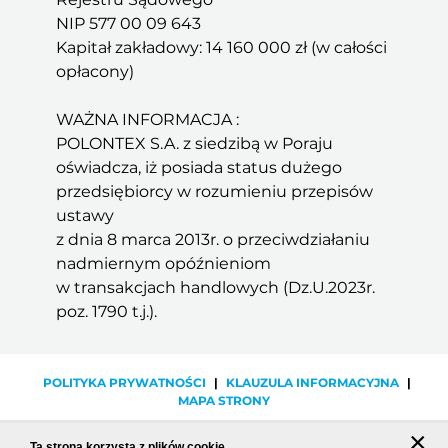
NIP 577 00 09 643
Kapitał zakładowy: 14 160 000 zł (w całości
opłacony)
WAŻNA INFORMACJA :
POLONTEX S.A. z siedzibą w Poraju
oświadcza, iż posiada status dużego
przedsiębiorcy w rozumieniu przepisów
ustawy
z dnia 8 marca 2013r. o przeciwdziałaniu
nadmiernym opóźnieniom
w transakcjach handlowych (Dz.U.2023r.
poz. 1790 t.j.).
POLITYKA PRYWATNOŚCI
|
KLAUZULA INFORMACYJNA
|
MAPA STRONY
×
|
2026
HURTOWNIA TKANIN I MATERIAŁÓW NA ZASŁONY -
Ta strona korzysta z plików cookie.