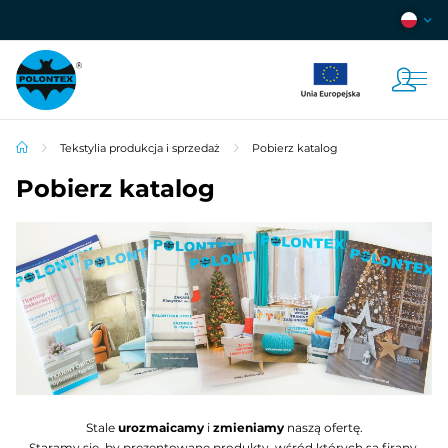
Tekstylia produkcja i sprzedaż
Pobierz katalog
Pobierz katalog
Stale
urozmaicamy
i
zmieniamy
naszą ofertę.
Staramy się, by prezentowane produkty, wśród których są firany,