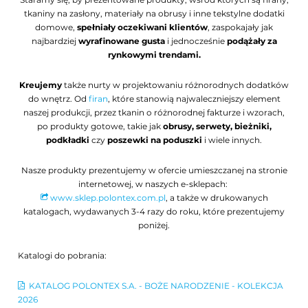
tkaniny na zasłony, materiały na obrusy i inne tekstylne dodatki
domowe,
spełniały oczekiwani klientów
, zaspokajały jak
najbardziej
wyrafinowane gusta
i jednocześnie
podążały za
rynkowymi trendami.
Kreujemy
także nurty w projektowaniu różnorodnych dodatków
do wnętrz. Od
firan
, które stanowią najwaleczniejszy element
naszej produkcji, przez tkanin o różnorodnej fakturze i wzorach,
po produkty gotowe, takie jak
obrusy, serwety, bieżniki,
podkładki
czy
poszewki na poduszki
i wiele innych.
Nasze produkty prezentujemy w ofercie umieszczanej na stronie
internetowej, w naszych e-sklepach:
www.sklep.polontex.com.pl
, a także w drukowanych
katalogach, wydawanych 3-4 razy do roku, które prezentujemy
poniżej.
Katalogi do pobrania:
KATALOG POLONTEX S.A. - BOŻE NARODZENIE - KOLEKCJA
2026