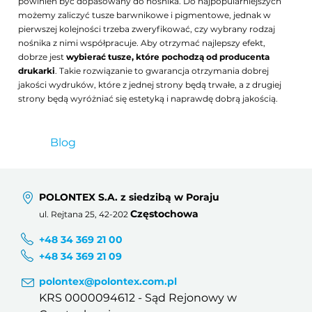
powinien być dopasowany do nośnika. Do najpopularniejszych
możemy zaliczyć tusze barwnikowe i pigmentowe, jednak w
pierwszej kolejności trzeba zweryfikować, czy wybrany rodzaj
nośnika z nimi współpracuje. Aby otrzymać najlepszy efekt,
dobrze jest
wybierać tusze, które pochodzą od producenta
drukarki
. Takie rozwiązanie to gwarancja otrzymania dobrej
jakości wydruków, które z jednej strony będą trwałe, a z drugiej
strony będą wyróżniać się estetyką i naprawdę dobrą jakością.
Blog
POLONTEX S.A. z siedzibą w Poraju
Częstochowa
ul. Rejtana 25, 42-202
+48 34 369 21 00
+48 34 369 21 09
polontex@polontex.com.pl
KRS 0000094612 - Sąd Rejonowy w