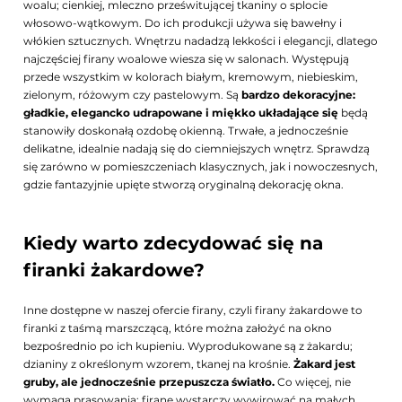
woalu; cienkiej, mleczno prześwitującej tkaniny o splocie
włosowo-wątkowym. Do ich produkcji używa się bawełny i
włókien sztucznych. Wnętrzu nadadzą lekkości i elegancji, dlatego
najczęściej firany woalowe wiesza się w salonach. Występują
przede wszystkim w kolorach białym, kremowym, niebieskim,
zielonym, różowym czy pastelowym. Są
bardzo dekoracyjne:
gładkie, elegancko udrapowane i miękko układające się
będą
stanowiły doskonałą ozdobę okienną. Trwałe, a jednocześnie
delikatne, idealnie nadają się do ciemniejszych wnętrz. Sprawdzą
się zarówno w pomieszczeniach klasycznych, jak i nowoczesnych,
gdzie fantazyjnie upięte stworzą oryginalną dekorację okna.
Kiedy warto zdecydować się na
firanki żakardowe?
Inne dostępne w naszej ofercie firany, czyli firany żakardowe to
firanki z taśmą marszczącą, które można założyć na okno
bezpośrednio po ich kupieniu. Wyprodukowane są z żakardu;
dzianiny z określonym wzorem, tkanej na krośnie.
Żakard jest
gruby, ale jednocześnie przepuszcza światło.
Co więcej, nie
wymaga prasowania; firanę wystarczy wywirować na małych