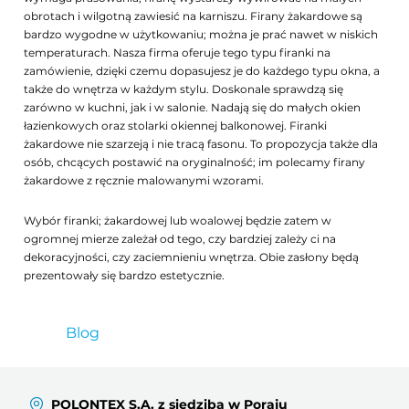
obrotach i wilgotną zawiesić na karniszu. Firany żakardowe są
bardzo wygodne w użytkowaniu; można je prać nawet w niskich
temperaturach. Nasza firma oferuje tego typu firanki na
zamówienie, dzięki czemu dopasujesz je do każdego typu okna, a
także do wnętrza w każdym stylu. Doskonale sprawdzą się
zarówno w kuchni, jak i w salonie. Nadają się do małych okien
łazienkowych oraz stolarki okiennej balkonowej. Firanki
żakardowe nie szarzeją i nie tracą fasonu. To propozycja także dla
osób, chcących postawić na oryginalność; im polecamy firany
żakardowe z ręcznie malowanymi wzorami.
Wybór firanki; żakardowej lub woalowej będzie zatem w
ogromnej mierze zależał od tego, czy bardziej zależy ci na
dekoracyjności, czy zaciemnieniu wnętrza. Obie zasłony będą
prezentowały się bardzo estetycznie.
Blog
POLONTEX S.A. z siedzibą w Poraju