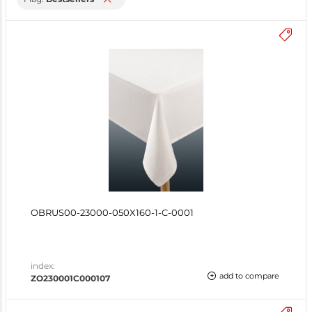
OBRUS00-23000-050X160-1-C-0001
index:
add to compare
ZO230001C000107