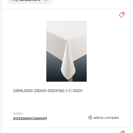
OBRUS00-23000-050X160-1-C-0001
index:
add to compare
ZO230001C000107