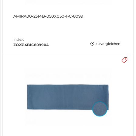
AMIRA00-2314B-050X050-1-C-8099
index:
zu vergleichen
ZO2314B1C809904