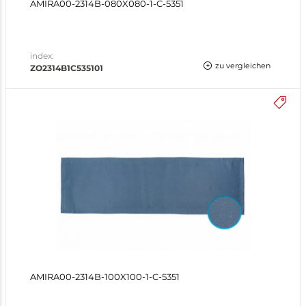
AMIRA00-2314B-080X080-1-C-5351
index:
zu vergleichen
ZO2314B1C535101
AMIRA00-2314B-100X100-1-C-5351