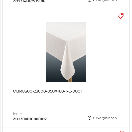
zu vergleichen
ZO2314B1C535106
OBRUS00-23000-050X160-1-C-0001
index:
zu vergleichen
ZO230001C000107