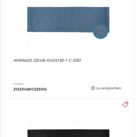
AMIRA00-2314B-040X130-1-C-5351
index:
zu vergleichen
ZO2314B1C535102