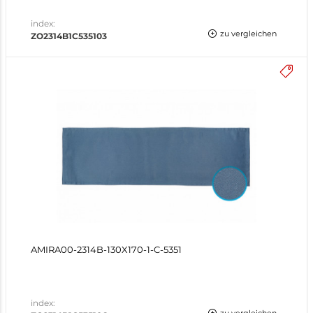
index:
zu vergleichen
ZO2314B1C535103
AMIRA00-2314B-130X170-1-C-5351
index: