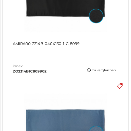
AMIRA00-2314B-040X130-1-C-8099
index:
zu vergleichen
ZO2314B1C809902