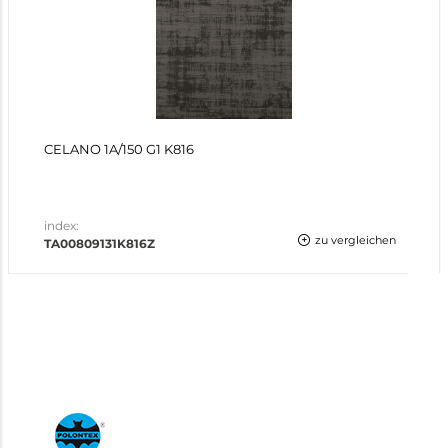
CELANO 1A/150 G1 K816
index:
zu vergleichen
TA00809131K816Z