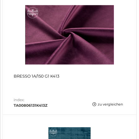
BRESSO 1A/150 G1 K413
index:
zu vergleichen
TA00806131K413Z