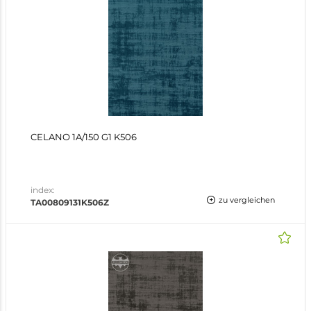
CELANO 1A/150 G1 K506
index:
zu vergleichen
TA00809131K506Z