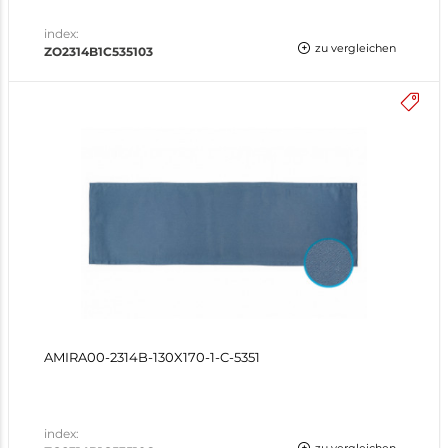
index:
zu vergleichen
ZO2314B1C535103
AMIRA00-2314B-130X170-1-C-5351
index: