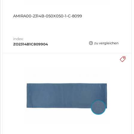
AMIRA00-2314B-050X050-1-C-8099
index:
zu vergleichen
ZO2314B1C809904