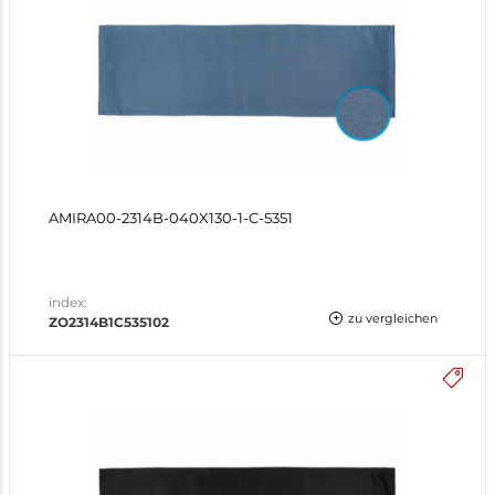
AMIRA00-2314B-040X130-1-C-5351
index:
zu vergleichen
ZO2314B1C535102