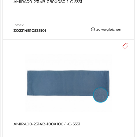
AMIRA00-2314B-080X080-1-C-5351
index:
zu vergleichen
ZO2314B1C535101
AMIRA00-2314B-100X100-1-C-5351