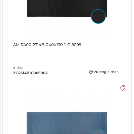
AMIRA00-2314B-040X130-1-C-8099
index:
zu vergleichen
ZO2314B1C809902