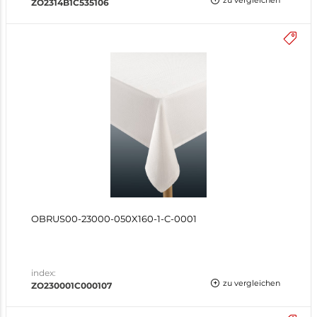
zu vergleichen
ZO2314B1C535106
OBRUS00-23000-050X160-1-C-0001
index:
zu vergleichen
ZO230001C000107