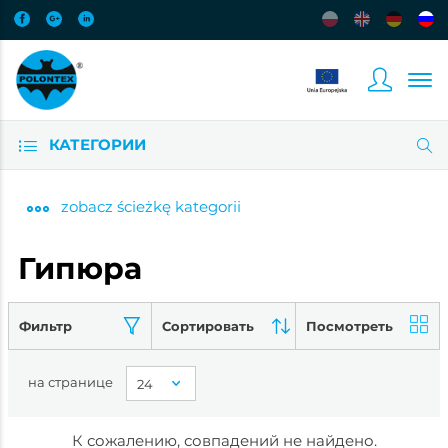
КАТЕГОРИИ
zobacz
ścieżkę kategorii
Гипюра
Фильтр
Сортировать
Посмотреть
на странице
К сожалению, совпадений не найдено.