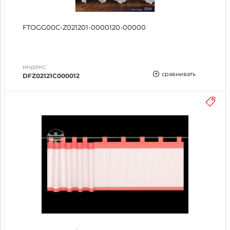
FTOGG00C-Z021201-0000120-00000
индекс:
сравнивать
DFZ02121C000012