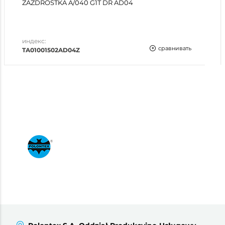
ZAZDROSTKA A/040 G1T DR AD04
индекс:
сравнивать
TA01001502AD04Z