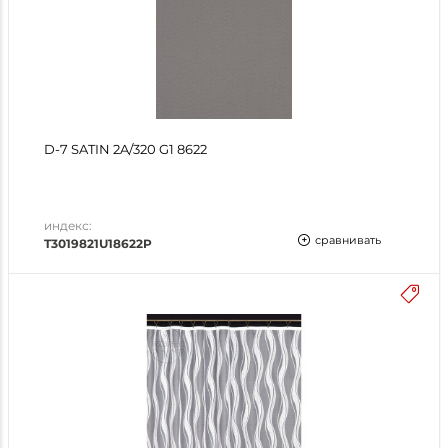
D-7 SATIN 2A/320 G1 8622
индекс:
сравнивать
T3019821U18622P