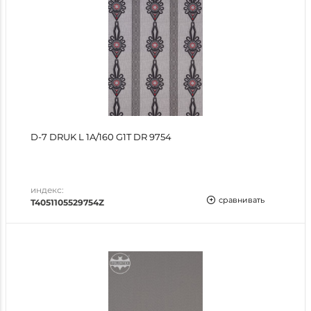
D-7 DRUK L 1A/160 G1T DR 9754
индекс:
сравнивать
T4051105529754Z