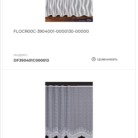
FLOCR00C-3904001-0000130-00000
индекс:
сравнивать
DF390401C000013