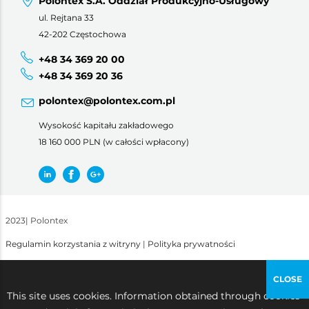
Polontex S.A. Oddział Produkcyjno-Usługowy
ul. Rejtana 33
42-202 Częstochowa
+48 34 369 20 00
+48 34 369 20 36
polontex@polontex.com.pl
Wysokość kapitału zakładowego
18 160 000 PLN (w całości wpłacony)
2023
|
Polontex
Regulamin korzystania z witryny
|
Polityka prywatności
CLOSE
This site uses cookies. Information obtained through cookies