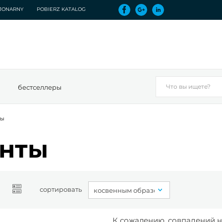
CJONARNY
POBIERZ KATALOG
бестселлеры
ты
енты
сортировать
К сожалению, совпадений н