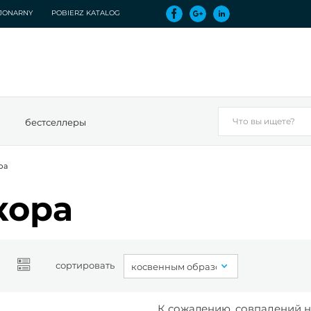
CJONARNY
POBIERZ KATALOG
бестселлеры
ра
кора
сортировать
К сожалению, совпадений н