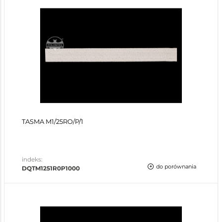
TASMA M1/25RO/P/1
indeks:
do porównania
DQTM1251R0P1000