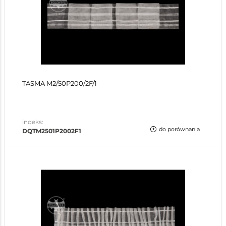
TASMA M2/50P200/2F/1
indeks:
do porównania
DQTM2501P2002F1