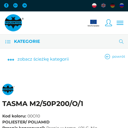
KATEGORIE
powrót
zobacz
ścieżkę kategorii
TASMA M2/50P200/O/1
Kod koloru:
00O10
POLIESTER/ POLIAMID
Przepis konserwacji:
Pranie w temp. 40° C. Nie