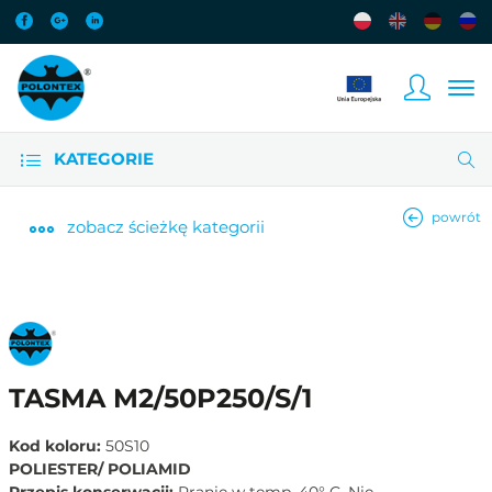
KATEGORIE
powrót
zobacz
ścieżkę kategorii
TASMA M2/50P250/S/1
Kod koloru:
50S10
POLIESTER/ POLIAMID
Przepis konserwacji:
Pranie w temp. 40° C. Nie