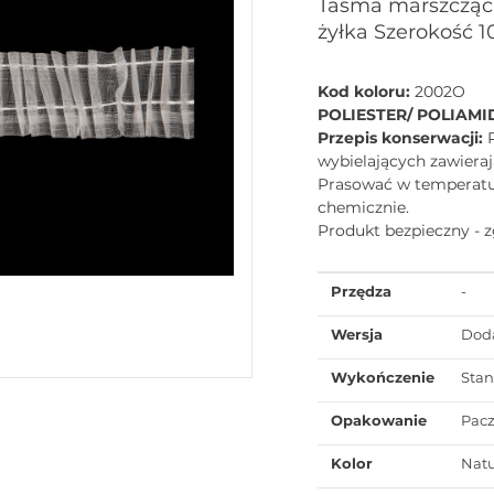
Taśma marszcząca
żyłka Szerokość 1
Kod koloru:
2002O
POLIESTER/ POLIAMI
Przepis konserwacji:
wybielających zawieraj
Prasować w temperaturz
chemicznie.
Produkt bezpieczny - 
Przędza
-
Wersja
Dod
Wykończenie
Sta
Opakowanie
Pac
Kolor
Natu