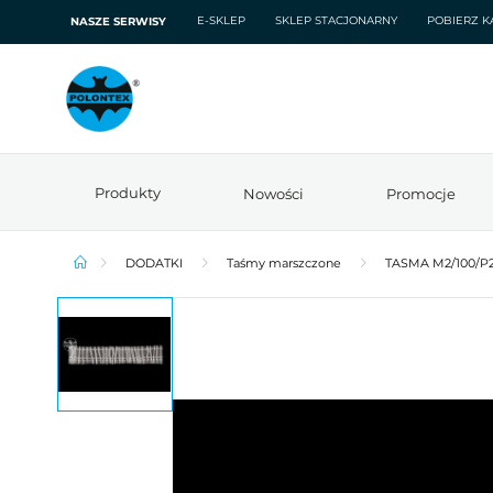
E-SKLEP
SKLEP STACJONARNY
POBIERZ K
NASZE SERWISY
Produkty
Nowości
Promocje
DODATKI
Taśmy marszczone
TASMA M2/100/P