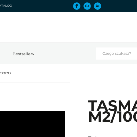
ATALOG
Bestsellery
200/2O
TASM
M2/10