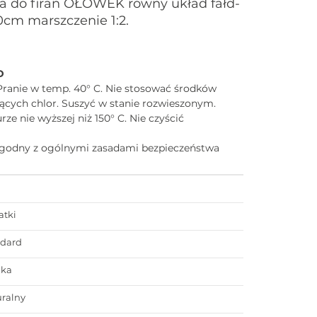
 do firan OŁÓWEK równy układ fałd-
0cm marszczenie 1:2.
D
Pranie w temp. 40° C. Nie stosować środków
ących chlor. Suszyć w stanie rozwieszonym.
e nie wyższej niż 150° C. Nie czyścić
zgodny z ogólnymi zasadami bezpieczeństwa
atki
ndard
zka
ralny