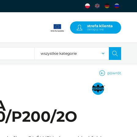
strefa klienta
zaloguj się
powrót
A
0/P200/2O