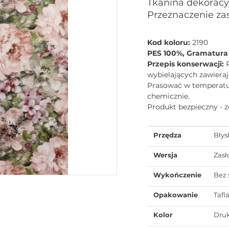
Tkanina dekoracy
Przeznaczenie za
Kod koloru:
2190
PES 100%, Gramatura
Przepis konserwacji:
wybielających zawieraj
Prasować w temperaturz
chemicznie.
Produkt bezpieczny - 
Przędza
Błys
Wersja
Zas
Wykończenie
Bez 
Opakowanie
Tafl
Kolor
Dru