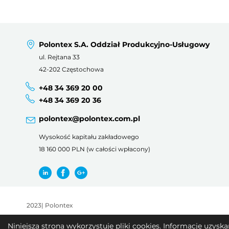
Polontex S.A. Oddział Produkcyjno-Usługowy
ul. Rejtana 33
42-202 Częstochowa
+48 34 369 20 00
+48 34 369 20 36
polontex@polontex.com.pl
Wysokość kapitału zakładowego
18 160 000 PLN (w całości wpłacony)
2023
|
Polontex
Niniejsza strona wykorzystuje pliki cookies. Informacje uzys