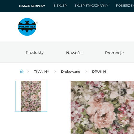
E-SKLEP
SKLEP STACJONARNY
POBIERZ K
NASZE SERWISY
Produkty
Nowości
Promocje
TKANINY
Drukowane
DRUK N