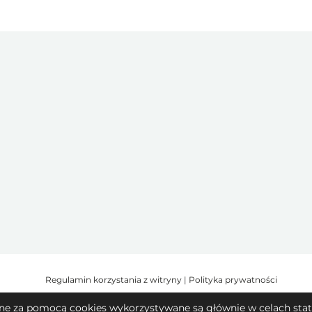
Regulamin korzystania z witryny
|
Polityka prywatności
kane za pomocą cookies wykorzystywane są głównie w celach staty