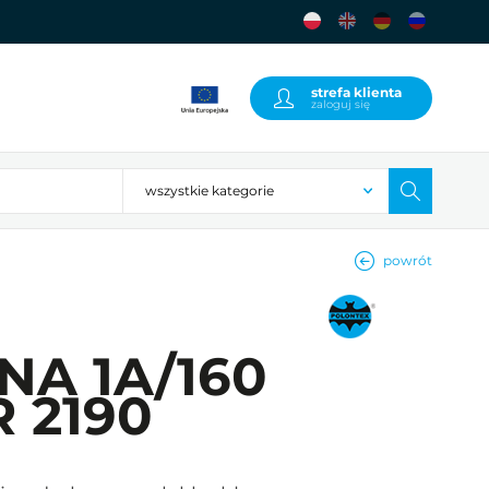
strefa klienta
zaloguj się
powrót
INA 1A/160
R 2190