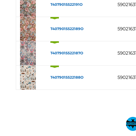
5902163
T4079015522191O
5902163
T4079015522189O
5902163
T4079015522187O
5902163
T4079015522188O