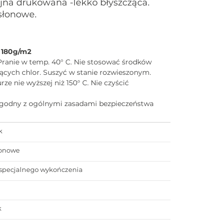
jna drukowana -lekko błyszcząca.
słonowe.
 180g/m2
Pranie w temp. 40° C. Nie stosować środków
ących chlor. Suszyć w stanie rozwieszonym.
e nie wyższej niż 150° C. Nie czyścić
zgodny z ogólnymi zasadami bezpieczeństwa
k
łonowe
specjalnego wykończenia
a
k