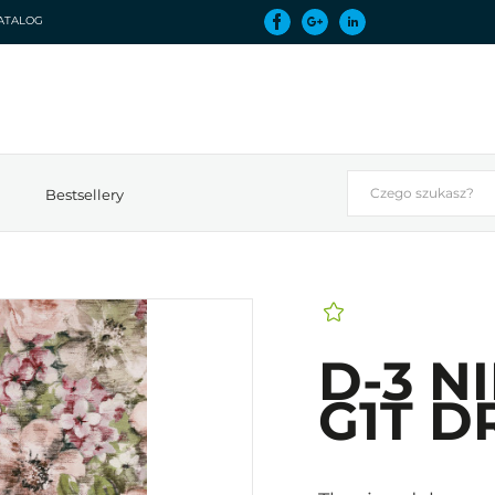
ATALOG
Bestsellery
D-3 N
G1T D