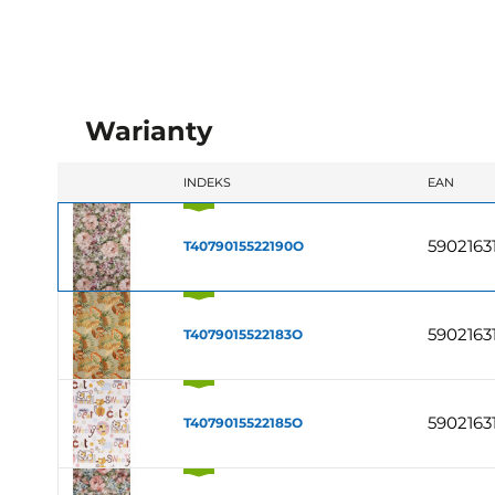
Warianty
INDEKS
EAN
5902163
T4079015522190O
5902163
T4079015522183O
5902163
T4079015522185O