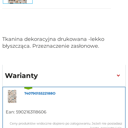
Tkanina dekoracyjna drukowana -lekko
błyszcząca. Przeznaczenie zasłonowe.
Warianty
T4079015522188O
Ean:
5902163118606
Ceny produktów widoczne dopiero po zalogowaniu. Jeżeli nie posiadasz