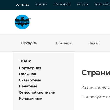
E-SKLEP
MAGIA FIRAN
BELVISO
SKLEP STA
OUR SITES
Продукты
Новинки
Акция
ТКАНИ
Портьерная
Страни
Одежная
Скатертные
Печатные
Извините, но 
Oгнестойкие ткани
Попробуйте пр
Колясочные