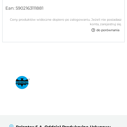
Ean:
5902163111881
Ceny produktów widoczne dopiero po zalogowaniu. Jeżeli nie posiadasz
konta, zarejestruj się.
do porównania
Polontex S.A. Oddział Produkcyjno-Usługowy