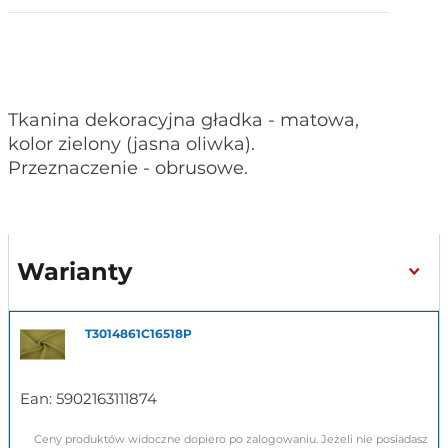
Tkanina dekoracyjna gładka - matowa,
kolor zielony (jasna oliwka).
Przeznaczenie - obrusowe.
Warianty
T3014861C16518P
Ean:
5902163111874
Ceny produktów widoczne dopiero po zalogowaniu. Jeżeli nie posiadasz