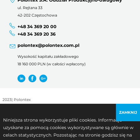
ul. Rejtana 33
42-202 Częstochowa
+48 34 369 20 00
+48 34 369 20 36
polontex@polontex.com.pl
Wysokość kapitału zakładowego
18 160 000 PLN (w całości wpłacony)
2023
|
Polontex
Regulamin korzystania z witryny
|
Polityka prywatności
ZAMKNIJ
Niniejsza strona wykorzystuje pliki cookies. Informacje
uzyskane za pomocą cookies wykorzystywane są głównie w
celach statystycznych. Pozostając na stronie godzisz się na