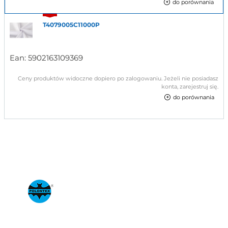
do porównania
T4079005C11000P
Ean:
5902163109369
Ceny produktów widoczne dopiero po zalogowaniu. Jeżeli nie posiadasz
konta, zarejestruj się.
do porównania