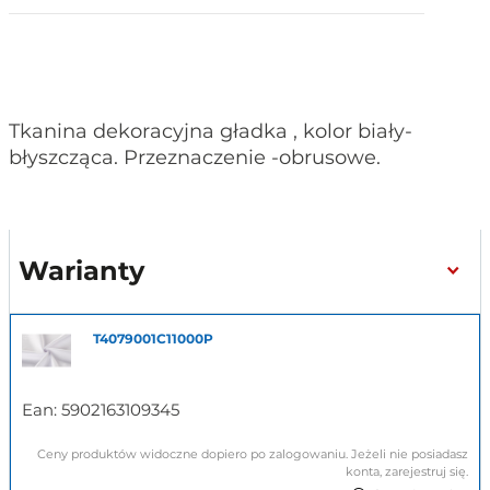
Tkanina dekoracyjna gładka , kolor biały-
błyszcząca. Przeznaczenie -obrusowe.
Warianty
T4079001C11000P
Ean:
5902163109345
Ceny produktów widoczne dopiero po zalogowaniu. Jeżeli nie posiadasz
konta, zarejestruj się.