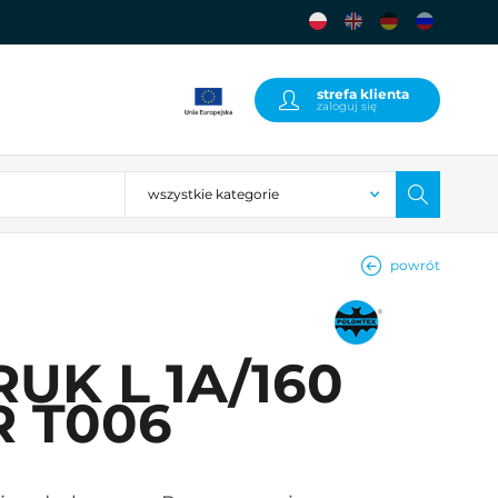
strefa klienta
zaloguj się
powrót
RUK L 1A/160
R T006