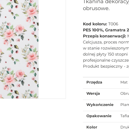
Tkanina dekoracy
obrusowe.
Kod koloru:
T006
PES 100%, Gramatra 
Przepis konserwacji:
Celcjusza, proces norm
w stanie rozwieszony
dolnej płyty 150 stopn
profesjonalne czyszcze
Produkt bezpieczny - 
Przędza
Mat
Wersja
Obr
Wykończenie
Pla
Opakowanie
Tafl
Kolor
Dru