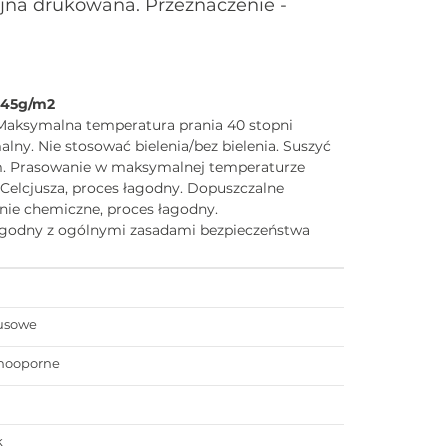
jna drukowana. Przeznaczenie -
245g/m2
Maksymalna temperatura prania 40 stopni
alny. Nie stosować bielenia/bez bielenia. Suszyć
m. Prasowanie w maksymalnej temperaturze
i Celcjusza, proces łagodny. Dopuszczalne
nie chemiczne, proces łagodny.
zgodny z ogólnymi zasadami bezpieczeństwa
usowe
mooporne
a
k