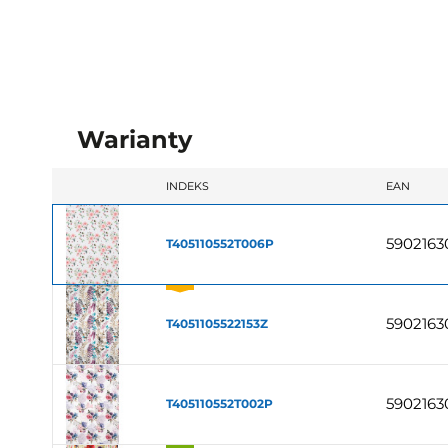
Warianty
INDEKS
EAN
5902163
T405110552T006P
5902163
T4051105522153Z
5902163
T405110552T002P