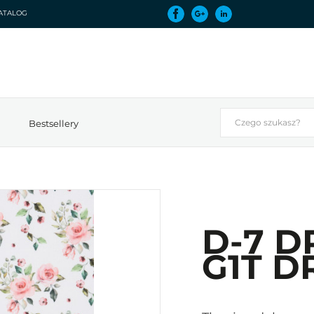
ATALOG
Bestsellery
D-7 D
G1T D