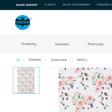
E-SKLEP
SKLEP STACJONARNY
POBIERZ K
NASZE SERWISY
Produkty
Nowości
Promocje
TKANINY
Drukowane
DRUK L