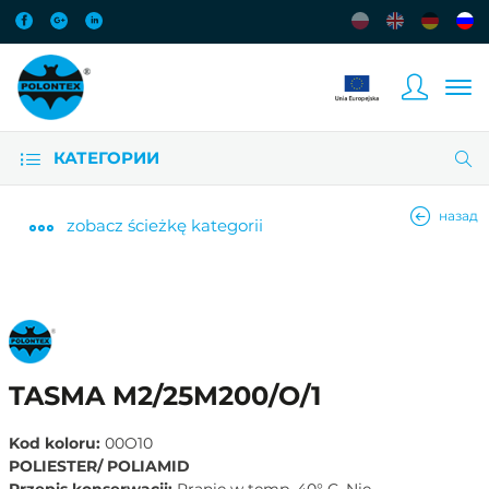
КАТЕГОРИИ
назад
zobacz
ścieżkę kategorii
TASMA M2/25M200/O/1
Kod koloru:
00O10
POLIESTER/ POLIAMID
Przepis konserwacji:
Pranie w temp. 40° C. Nie