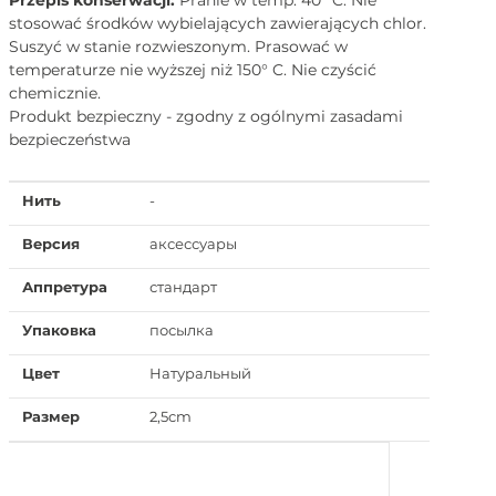
stosować środków wybielających zawierających chlor.
Suszyć w stanie rozwieszonym. Prasować w
temperaturze nie wyższej niż 150° C. Nie czyścić
chemicznie.
Produkt bezpieczny - zgodny z ogólnymi zasadami
bezpieczeństwa
Нить
-
Версия
аксессуары
Аппретура
стандарт
Упаковка
посылка
Цвет
Натуральный
Размер
2,5cm