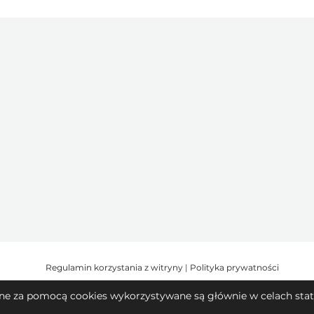
Regulamin korzystania z witryny
|
Polityka prywatności
kane za pomocą cookies wykorzystywane są głównie w celach staty