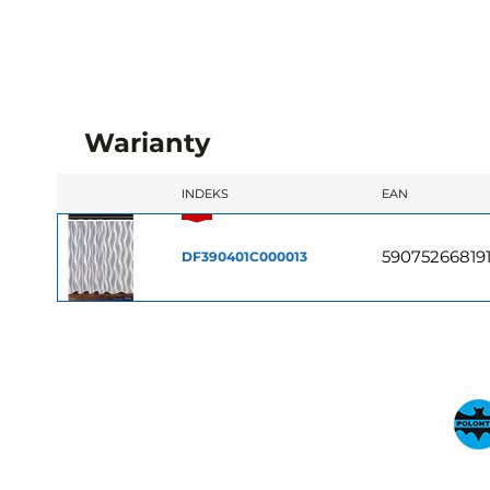
Warianty
INDEKS
EAN
59075266819
DF390401C000013