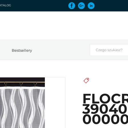
ATALOG
Bestsellery
FLOC
39040
0000