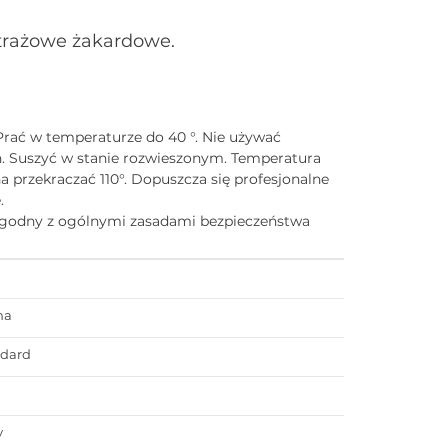
trażowe żakardowe.
Prać w temperaturze do 40 °. Nie używać
. Suszyć w stanie rozwieszonym. Temperatura
 przekraczać 110°. Dopuszcza się profesjonalne
.
zgodny z ogólnymi zasadami bezpieczeństwa
na
ndard
a
y