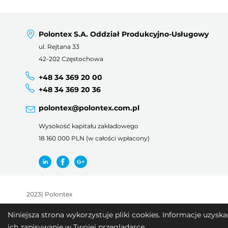
Polontex S.A. Oddział Produkcyjno-Usługowy
ul. Rejtana 33
42-202 Częstochowa
+48 34 369 20 00
+48 34 369 20 36
polontex@polontex.com.pl
Wysokość kapitału zakładowego
18 160 000 PLN (w całości wpłacony)
2023
|
Polontex
Niniejsza strona wykorzystuje pliki cookies. Informacje uzys
ich zapisywanie w Twojej przeglądarce.