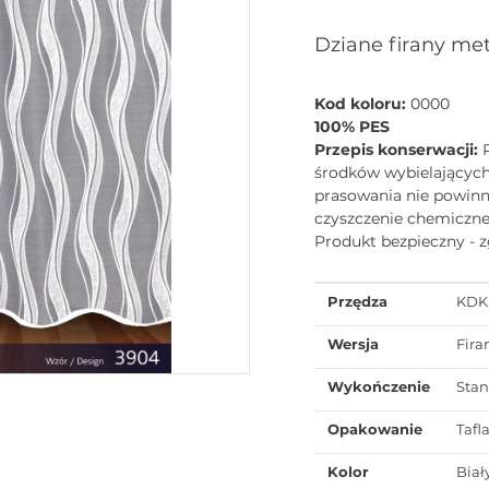
Dziane firany me
Kod koloru:
0000
100% PES
Przepis konserwacji:
środków wybielających
prasowania nie powinna
czyszczenie chemiczne
Produkt bezpieczny - 
Przędza
KDK
Wersja
Fira
Wykończenie
Sta
Opakowanie
Tafl
Kolor
Biał