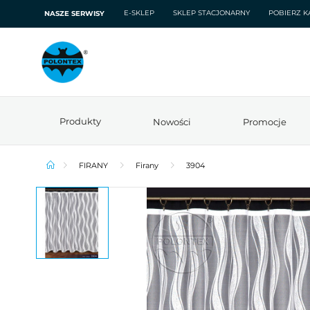
E-SKLEP
SKLEP STACJONARNY
POBIERZ K
NASZE SERWISY
Produkty
Nowości
Promocje
FIRANY
Firany
3904