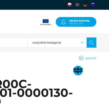
strefa klienta
zaloguj się
powrót
R00C-
01-0000130-
0