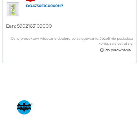
DO475051C0000H7
Ean:
5902163109000
Ceny produktów widoczne dopiero po zalogowaniu. Jeżeli nie posiadasz
konta, zarejestruj się.
do porównania