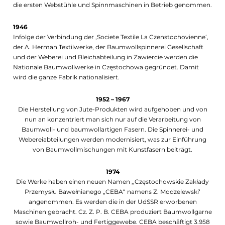
die ersten Webstühle und Spinnmaschinen in Betrieb genommen.
1946
Infolge der Verbindung der ‚Societe Textile La Czenstochovienne‘,
der A. Herman Textilwerke, der Baumwollspinnerei Gesellschaft
und der Weberei und Bleichabteilung in Zawiercie werden die
Nationale Baumwollwerke in Częstochowa gegründet. Damit
wird die ganze Fabrik nationalisiert.
1952 – 1967
Die Herstellung von Jute-Produkten wird aufgehoben und von
nun an konzentriert man sich nur auf die Verarbeitung von
Baumwoll- und baumwollartigen Fasern. Die Spinnerei- und
Webereiabteilungen werden modernisiert, was zur Einführung
von Baumwollmischungen mit Kunstfasern beiträgt.
1974
Die Werke haben einen neuen Namen ,,Częstochowskie Zakłady
Przemysłu Bawełnianego „CEBA“ namens Z. Modzelewski‘
angenommen. Es werden die in der UdSSR erworbenen
Maschinen gebracht. Cz. Z. P. B. CEBA produziert Baumwollgarne
sowie Baumwollroh- und Fertiggewebe. CEBA beschäftigt 3.958