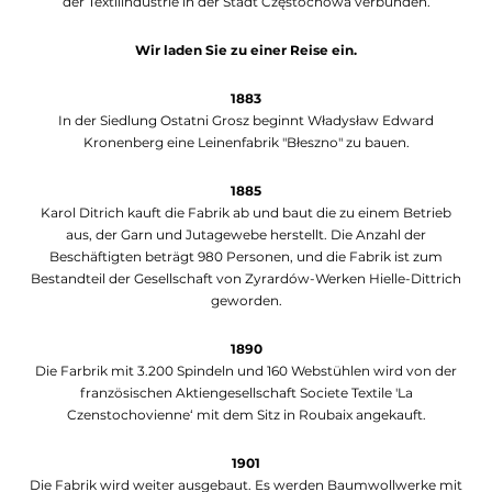
der Textilindustrie in der Stadt Częstochowa verbunden.
Wir laden Sie zu einer Reise ein.
1883
In der Siedlung Ostatni Grosz beginnt Władysław Edward
Kronenberg eine Leinenfabrik "Błeszno" zu bauen.
1885
Karol Ditrich kauft die Fabrik ab und baut die zu einem Betrieb
aus, der Garn und Jutagewebe herstellt. Die Anzahl der
Beschäftigten beträgt 980 Personen, und die Fabrik ist zum
Bestandteil der Gesellschaft von Zyrardów-Werken Hielle-Dittrich
geworden.
1890
Die Farbrik mit 3.200 Spindeln und 160 Webstühlen wird von der
französischen Aktiengesellschaft Societe Textile 'La
Czenstochovienne‘ mit dem Sitz in Roubaix angekauft.
1901
Die Fabrik wird weiter ausgebaut. Es werden Baumwollwerke mit