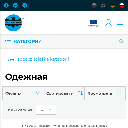
КАТЕГОРИИ
zobacz
ścieżkę kategorii
Одежная
Фильтр
Сортировать
Посмотреть
на странице
К сожалению, совпадений не найдено.