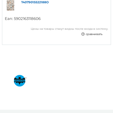
T4079015522188O
Ean:
5902163118606
Цены на товары станут видны после входа в систему.
сравнивать