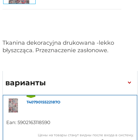
Tkanina dekoracyjna drukowana -lekko
błyszcząca. Przeznaczenie zasłonowe.
варианты
T4079015522187O
Ean:
5902163118590
Цены на товары станут видны после входа в систему.