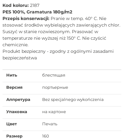
Kod koloru:
2187
PES 100%, Gramatura 180g/m2
Przepis konserwacji:
Pranie w temp. 40° C. Nie
stosować środków wybielających zawierających chlor.
Suszyć w stanie rozwieszonym. Prasować w
temperaturze nie wyższej niż 150° C. Nie czyścić
chemicznie.
Produkt bezpieczny - zgodny z ogólnymi zasadami
bezpieczeństwa
Нить
блестящая
Версия
портьерные
Аппретура
Bez specjalnego wykończenia
Упаковка
на картоне
Цвет
Печать
Размер
160