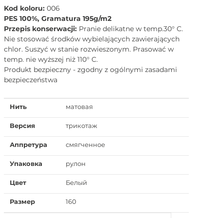
Kod koloru:
006
PES 100%, Gramatura 195g/m2
Przepis konserwacji:
Pranie delikatne w temp.30° C.
Nie stosować środków wybielających zawierających
chlor. Suszyć w stanie rozwieszonym. Prasować w
temp. nie wyższej niż 110° C.
Produkt bezpieczny - zgodny z ogólnymi zasadami
bezpieczeństwa
Нить
матовая
Версия
трикотаж
Аппретура
смягченное
Упаковка
рулон
Цвет
Белый
Размер
160