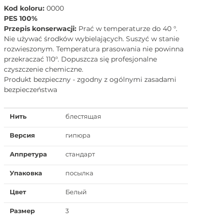
Kod koloru:
0000
PES 100%
Przepis konserwacji:
Prać w temperaturze do 40 °.
Nie używać środków wybielających. Suszyć w stanie
rozwieszonym. Temperatura prasowania nie powinna
przekraczać 110°. Dopuszcza się profesjonalne
czyszczenie chemiczne.
Produkt bezpieczny - zgodny z ogólnymi zasadami
bezpieczeństwa
Нить
блестящая
Версия
гипюра
Аппретура
стандарт
Упаковка
посылка
Цвет
Белый
Размер
3