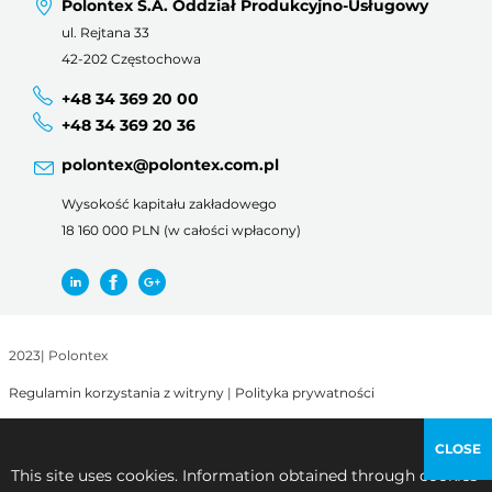
Polontex S.A. Oddział Produkcyjno-Usługowy
ul. Rejtana 33
42-202 Częstochowa
+48 34 369 20 00
+48 34 369 20 36
polontex@polontex.com.pl
Wysokość kapitału zakładowego
18 160 000 PLN (w całości wpłacony)
2023
|
Polontex
Regulamin korzystania z witryny
|
Polityka prywatności
CLOSE
This site uses cookies. Information obtained through cookies