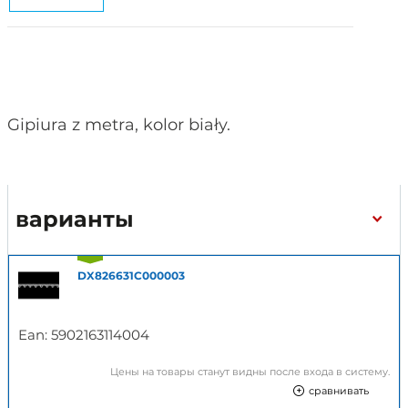
Gipiura z metra, kolor biały.
варианты
DX826631C000003
Ean:
5902163114004
Цены на товары станут видны после входа в систему.
сравнивать