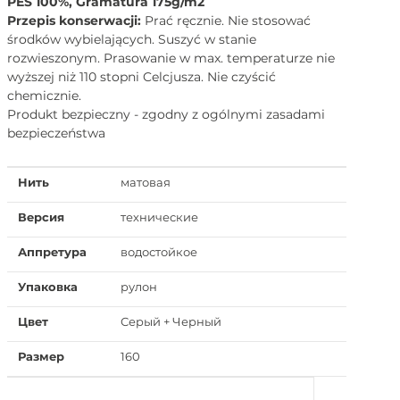
PES 100%, Gramatura 175g/m2
Przepis konserwacji:
Prać ręcznie. Nie stosować
środków wybielających. Suszyć w stanie
rozwieszonym. Prasowanie w max. temperaturze nie
wyższej niż 110 stopni Celcjusza. Nie czyścić
chemicznie.
Produkt bezpieczny - zgodny z ogólnymi zasadami
bezpieczeństwa
Нить
матовая
Версия
технические
Аппретура
водостойкое
Упаковка
рулон
Цвет
Серый + Черный
Размер
160