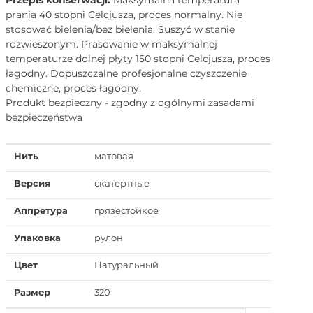
prania 40 stopni Celcjusza, proces normalny. Nie
stosować bielenia/bez bielenia. Suszyć w stanie
rozwieszonym. Prasowanie w maksymalnej
temperaturze dolnej płyty 150 stopni Celcjusza, proces
łagodny. Dopuszczalne profesjonalne czyszczenie
chemiczne, proces łagodny.
Produkt bezpieczny - zgodny z ogólnymi zasadami
bezpieczeństwa
Нить
матовая
Версия
скатертные
Аппретура
грязестойкое
Упаковка
рулон
Цвет
Натуральный
Размер
320