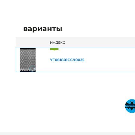
варианты
ИНДЕКС
YF061801CC90025