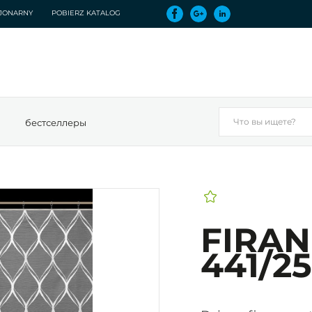
CJONARNY
POBIERZ KATALOG
бестселлеры
FIRAN
441/2