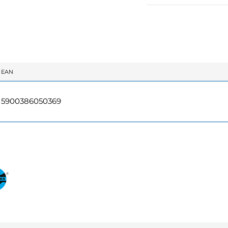
EAN
5900386050369