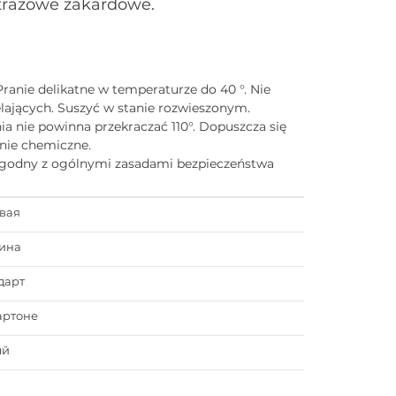
trażowe żakardowe.
Pranie delikatne w temperaturze do 40 °. Nie
ających. Suszyć w stanie rozwieszonym.
a nie powinna przekraczać 110°. Dopuszcza się
enie chemiczne.
zgodny z ogólnymi zasadami bezpieczeństwa
вая
ина
дарт
артоне
ый