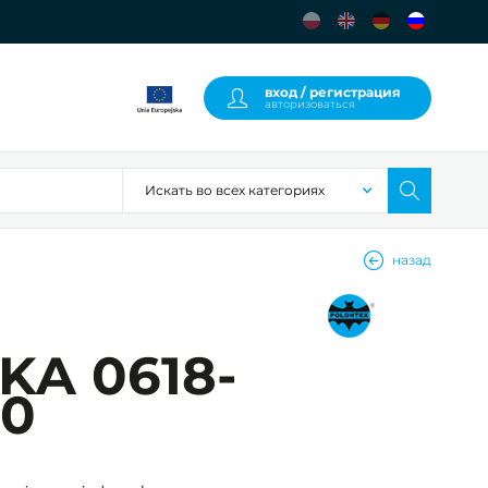
вход / регистрация
авторизоваться
назад
KA 0618-
50