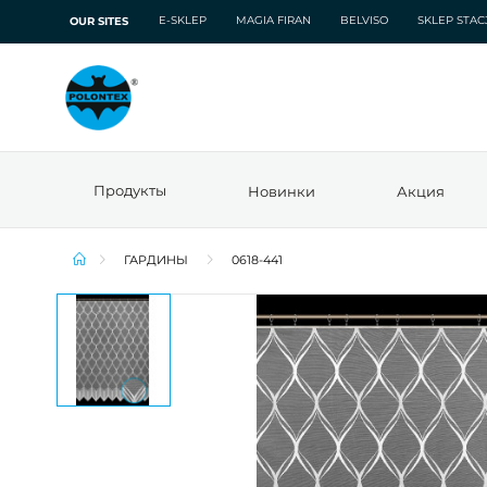
E-SKLEP
MAGIA FIRAN
BELVISO
SKLEP STA
OUR SITES
Продукты
Новинки
Акция
ГАРДИНЫ
0618-441