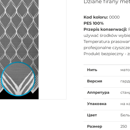
Dziane firany me
Kod koloru:
0000
PES 100%
Przepis konserwacji:
używać środków wybiel
Temperatura prasowani
profesjonalne czyszcz
Produkt bezpieczny - 
Нить
мато
Версия
гард
Аппретура
стан
Упаковка
на к
Цвет
Бел
Размер
250