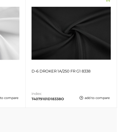
D-6 DROKER 1A/250 FR G1 8338
index:
 to compare
add to compare
T4079101D18338O