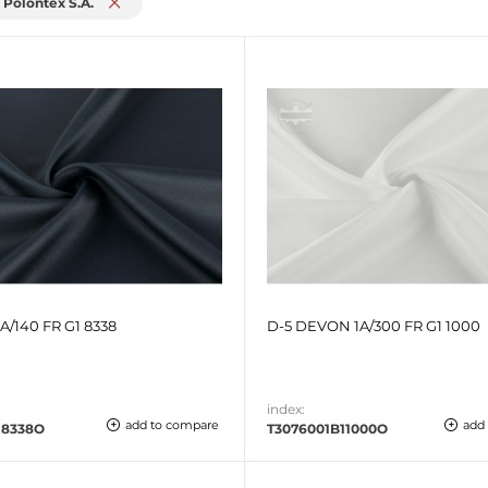
:
Polontex S.A.
3A/140 FR G1 8338
D-5 DEVON 1A/300 FR G1 1000
index:
add to compare
add
18338O
T3076001B11000O