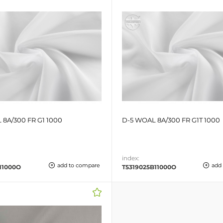
 8A/300 FR G1 1000
D-5 WOAL 8A/300 FR G1T 1000
index:
add to compare
add
11000O
T5319025B11000O