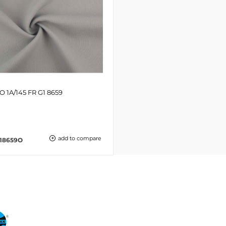
 1A/145 FR G1 8659
add to compare
218659O