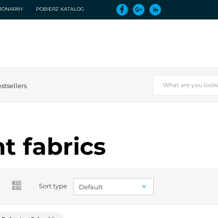
CJONARNY
POBIERZ KATALOG
stsellers
t fabrics
Sort type