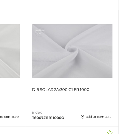
D-5 SOLAR 2A/300 G1 FR 1000
index:
 to compare
add to compare
T6007211B11000O