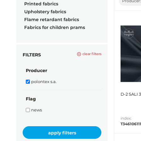
Producer
Printed fabrics
Upholstery fabrics
Flame retardant fabrics
Fabrics for children prams
clear filters
FILTERS
Producer
polontex s.a.
D-2 SALI 
Flag
news
index:
T34610611