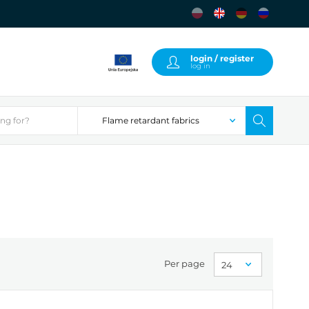
login / register
log in
Per page