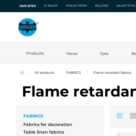
E-SKLEP
MAGIA FIRAN
BELVISO
SKLEP STA
OUR SITES
Products
News
Sale
Be
All products
FABRICS
Flame retardant fabrics
Flame retardan
FABRICS
Fabrics for decoration
Table linen fabrics