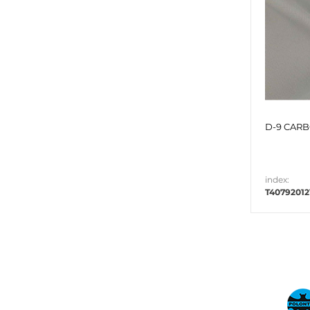
D-9 CARBO
index:
T4079201