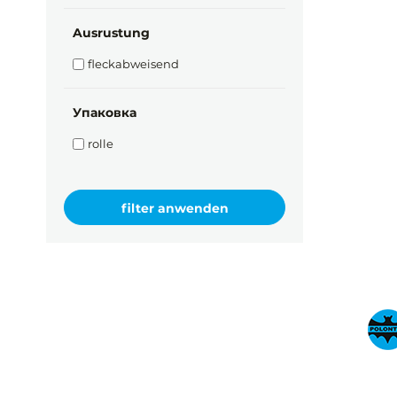
Ausrustung
fleckabweisend
Упаковка
rolle