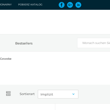
CJONARNY
POBIERZ KATALOG
Bestsellers
Gewebe
Sortierart