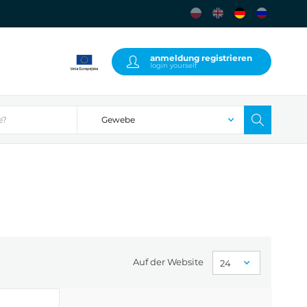
anmeldung registrieren
login yourself
Auf der Website