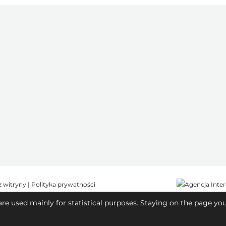
z witryny
|
Polityka prywatności
are used mainly for statistical purposes. Staying on the page yo