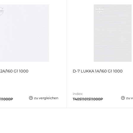
2A/160 G1 1000
D-7 LUKKA 1A/160 G1 1000
index:
zu vergleichen
zu 
511000P
T4051101511000P