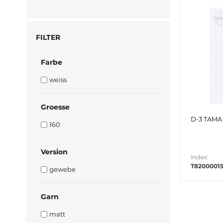
FILTER
Farbe
weiss
Groesse
D-3 TAMA 
160
Version
index:
T8200001
gewebe
Garn
matt