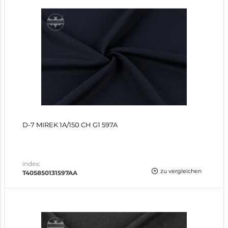
D-7 MIREK 1A/150 CH G1 597A
index:
zu vergleichen
T405850131597AA