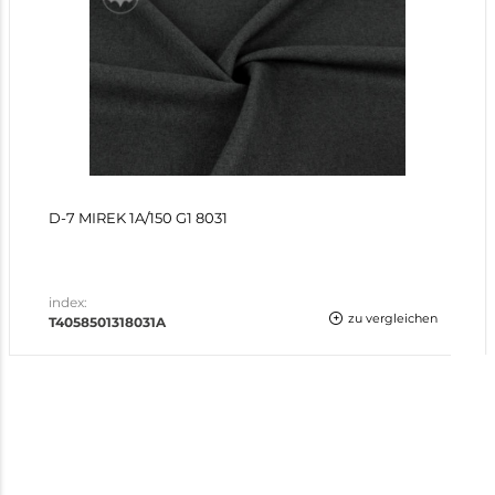
D-7 MIREK 1A/150 G1 8031
index:
zu vergleichen
T4058501318031A