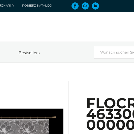
CJONARNY
POBIERZ KATALOG
Bestsellers
FLOC
46330
0000