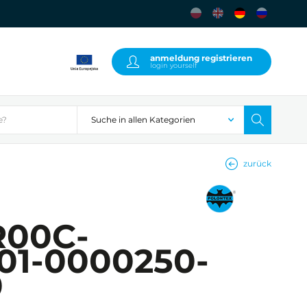
anmeldung registrieren
login yourself
zurück
R00C-
01-0000250-
0