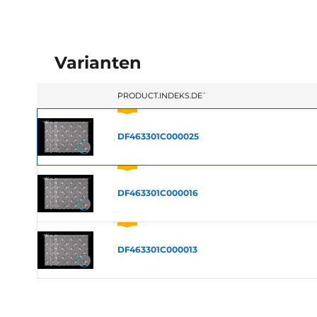
Varianten
`PRODUCT.INDEKS.DE`
DF463301C000025
DF463301C000016
DF463301C000013