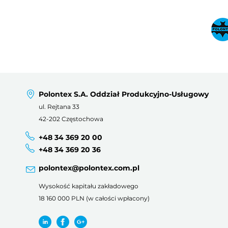
Polontex S.A. Oddział Produkcyjno-Usługowy
ul. Rejtana 33
42-202 Częstochowa
+48 34 369 20 00
+48 34 369 20 36
polontex@polontex.com.pl
Wysokość kapitału zakładowego
18 160 000 PLN (w całości wpłacony)