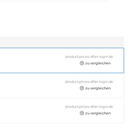
`product.prices-after-login.de`
zu vergleichen
`product.prices-after-login.de`
zu vergleichen
`product.prices-after-login.de`
zu vergleichen