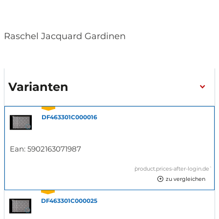
Raschel Jacquard Gardinen
Varianten
DF463301C000016
Ean:
5902163071987
`product.prices-after-login.de`
zu vergleichen
DF463301C000025