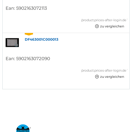
Ean:
5902163072113
`product.prices-after-login.de`
zu vergleichen
DF463001C000013
Ean:
5902163072090
`product.prices-after-login.de`
zu vergleichen