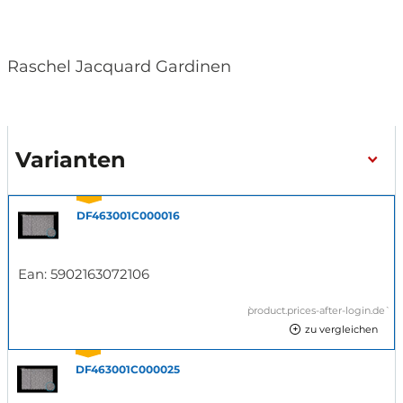
Raschel Jacquard Gardinen
Varianten
DF463001C000016
Ean:
5902163072106
`product.prices-after-login.de`
zu vergleichen
DF463001C000025