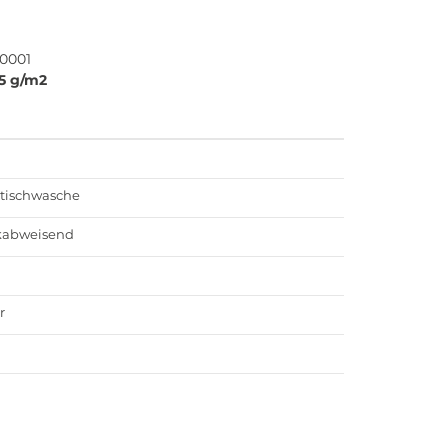
0001
5 g/m2
 tischwasche
kabweisend
r