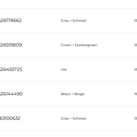
526178662
Grau + Schwarz
1
526519809
Gruen + Dunkelgruen
1
526455725
Lila
1
526144490
Braun + Beige
1
63100632
Grau + Schwarz
1