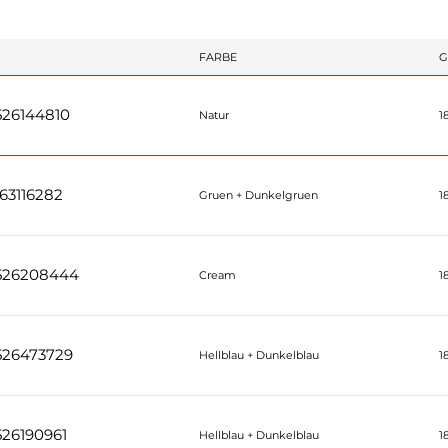
FARBE
G
526144810
Natur
1
63116282
Gruen + Dunkelgruen
1
526208444
Cream
1
526473729
Hellblau + Dunkelblau
1
26190961
Hellblau + Dunkelblau
1