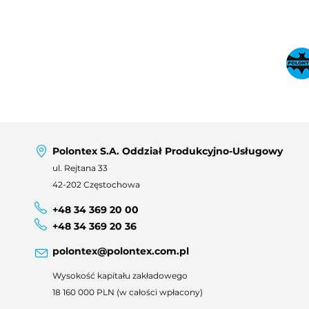
Polontex S.A. Oddział Produkcyjno-Usługowy
ul. Rejtana 33
42-202 Częstochowa
+48 34 369 20 00
+48 34 369 20 36
polontex@polontex.com.pl
Wysokość kapitału zakładowego
18 160 000 PLN (w całości wpłacony)