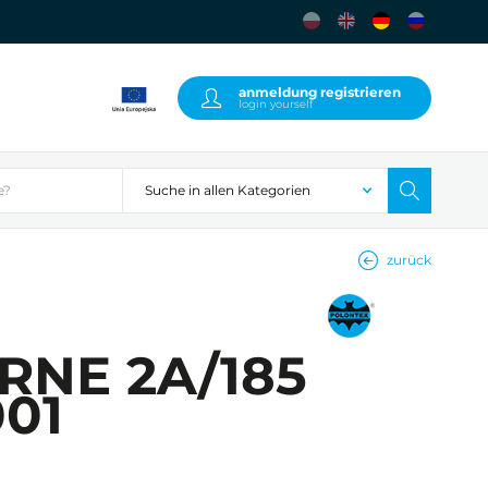
anmeldung registrieren
login yourself
zurück
IRNE 2A/185
001