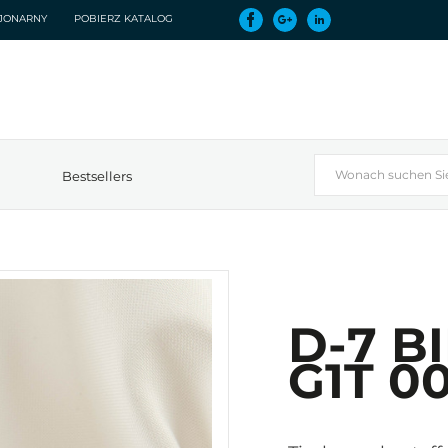
CJONARNY
POBIERZ KATALOG
Bestsellers
D-7 B
G1T 0