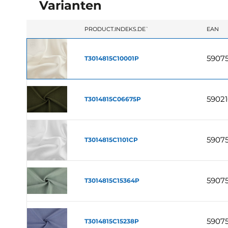
Varianten
`PRODUCT.INDEKS.DE`
EAN
5907
T3014815C10001P
59021
T3014815C06675P
5907
T3014815C1101CP
5907
T3014815C15364P
59075
T3014815C15238P