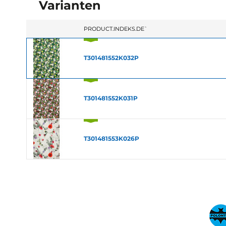
Varianten
`PRODUCT.INDEKS.DE`
T301481552K032P
T301481552K031P
T301481553K026P