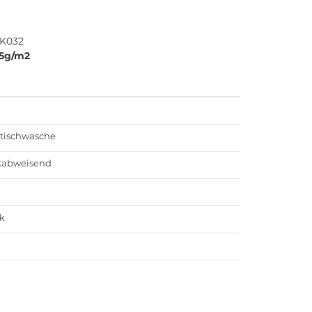
K032
55g/m2
 tischwasche
kabweisend
k