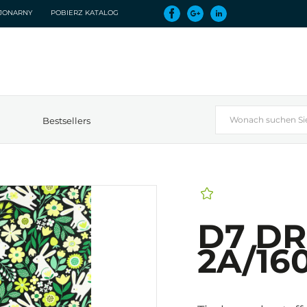
CJONARNY
POBIERZ KATALOG
Bestsellers
D7 DR
2A/16