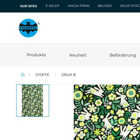
E-SKLEP
MAGIA FIRAN
BELVISO
SKLEP STA
OUR SITES
Produkte
Neuheit
Beförderung
STOFFE
DRUK B