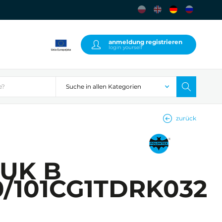
anmeldung registrieren
login yourself
zurück
UK B
0/101CG1TDRK032