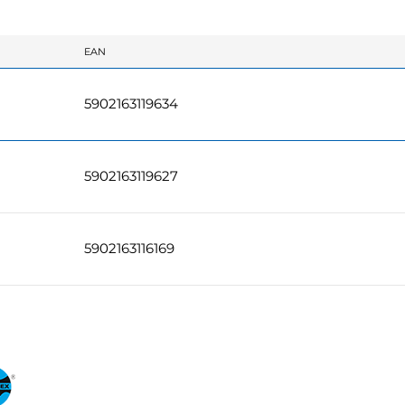
EAN
5902163119634
5902163119627
5902163116169