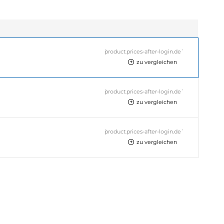
`product.prices-after-login.de`
zu vergleichen
`product.prices-after-login.de`
zu vergleichen
`product.prices-after-login.de`
zu vergleichen