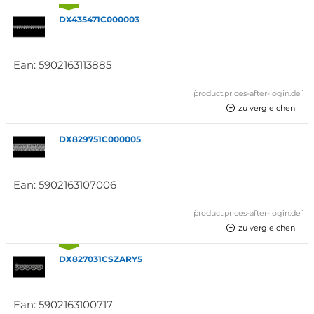
DX435471C000003
Ean:
5902163113885
`product.prices-after-login.de`
zu vergleichen
DX829751C000005
Ean:
5902163107006
`product.prices-after-login.de`
zu vergleichen
DX827031CSZARY5
Ean:
5902163100717