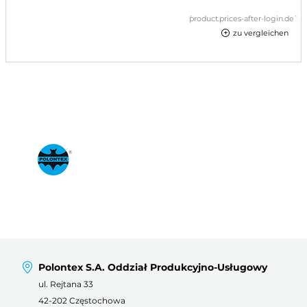
`product.prices-after-login.de`
zu vergleichen
Polontex S.A. Oddział Produkcyjno-Usługowy
ul. Rejtana 33
42-202 Częstochowa