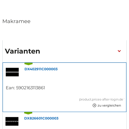
Makramee
Varianten
DX402911C000003
Ean:
5902163113861
`product.prices-after-login.de`
zu vergleichen
DX826601C000003