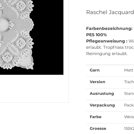
Raschel Jacquard
Farbenbezeichnung:
PES 100%
Pflegeanweisung :
Wa
erlaubt. Tropfnass troc
Reiningung erlaubt.
Garn
Matt
Version
Tisc
Ausrustung
Stan
Verpackung
Pack
Farbe
Weis
Groesse
155X