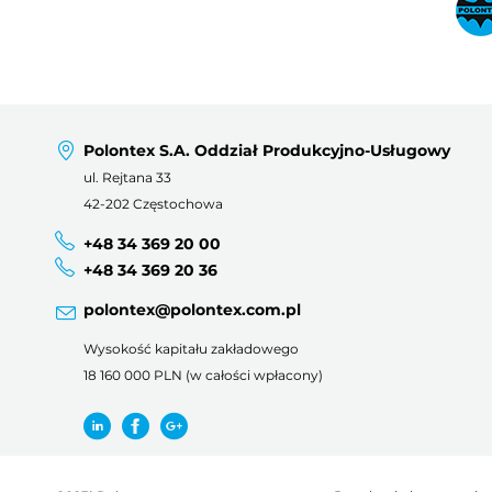
Polontex S.A. Oddział Produkcyjno-Usługowy
ul. Rejtana 33
42-202 Częstochowa
+48 34 369 20 00
+48 34 369 20 36
polontex@polontex.com.pl
Wysokość kapitału zakładowego
18 160 000 PLN (w całości wpłacony)