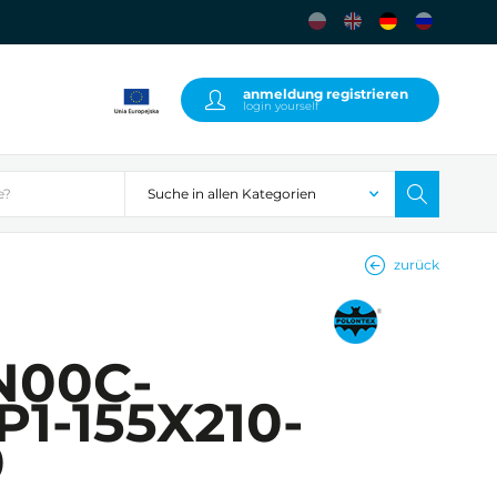
anmeldung registrieren
login yourself
zurück
N00C-
P1-155X210-
0