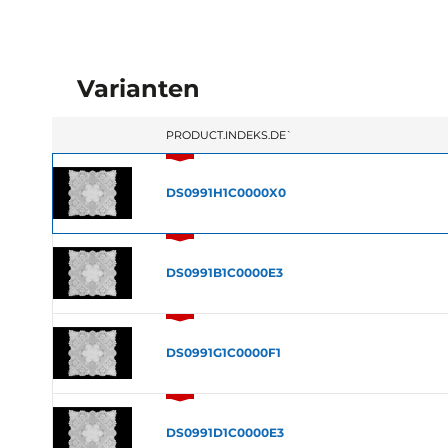
Varianten
`PRODUCT.INDEKS.DE`
DS0991H1C0000X0
DS0991B1C0000E3
DS0991G1C0000F1
DS0991D1C0000E3