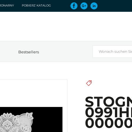
CJONARNY
POBIERZ KATALOG
Bestsellers
STOG
0991H
0000