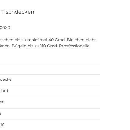
 Tischdecken
00X0
schen bis zu maksimal 40 Grad. Bleichen nicht
knen. Bügeln bis zu 110 Grad. Prosfessionelle
hdecke
dard
et
s
210