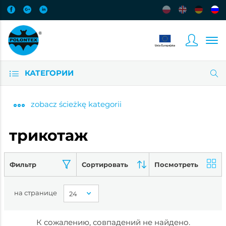
КАТЕГОРИИ
zobacz
ścieżkę kategorii
трикотаж
Фильтр
Сортировать
Посмотреть
на странице
К сожалению, совпадений не найдено.