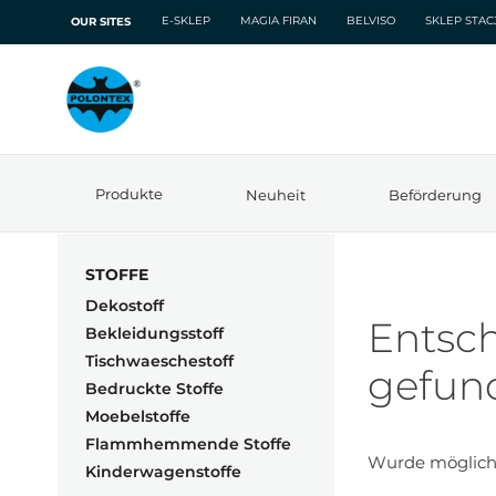
E-SKLEP
MAGIA FIRAN
BELVISO
SKLEP STA
OUR SITES
Produkte
Neuheit
Beförderung
STOFFE
Dekostoff
Entsch
Bekleidungsstoff
Tischwaeschestoff
gefun
Bedruckte Stoffe
Moebelstoffe
Flammhemmende Stoffe
Wurde mögliche
Kinderwagenstoffe