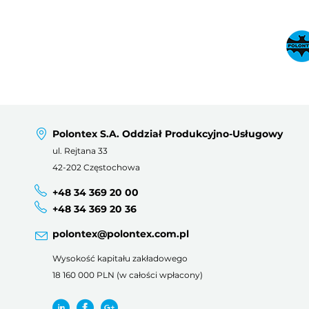
Polontex S.A. Oddział Produkcyjno-Usługowy
ul. Rejtana 33
42-202 Częstochowa
+48 34 369 20 00
+48 34 369 20 36
polontex@polontex.com.pl
Wysokość kapitału zakładowego
18 160 000 PLN (w całości wpłacony)